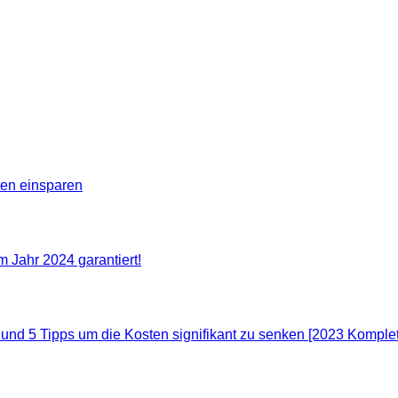
 stellen? Dann schreibe einen Gastbeitrag. Wir teilen unsere 
e
ten einsparen
m Jahr 2024 garantiert!
d 5 Tipps um die Kosten signifikant zu senken [2023 Komplett-