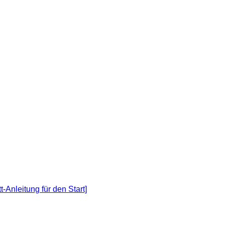
Reichweite mit dir und du bekommst zusätzlich einen starken
Anleitung für den Start]