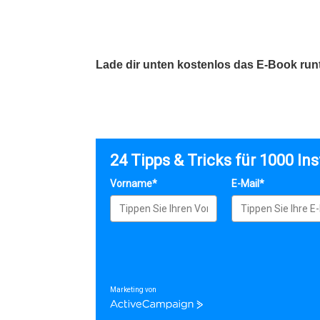
Lade dir unten kostenlos das E-Book runt
24 Tipps & Tricks für 1000 I
Vorname*
E-Mail*
Marketing von
ActiveCampaign