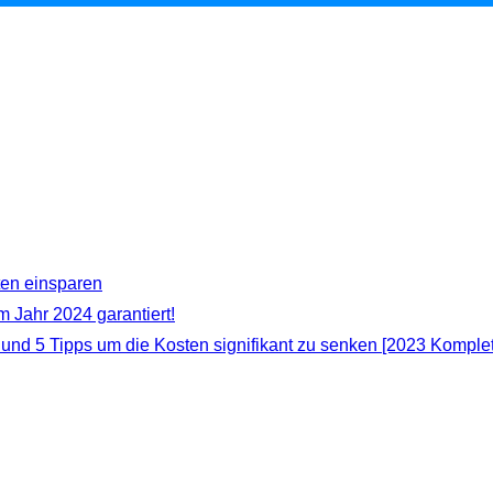
ten einsparen
m Jahr 2024 garantiert!
d 5 Tipps um die Kosten signifikant zu senken [2023 Komplett-