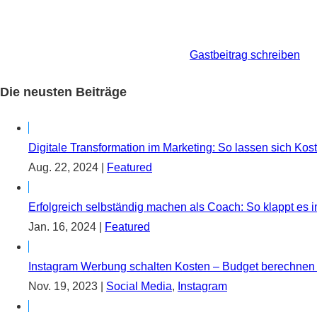
Du bist Experte in einem Thema und möchtest dies unter Beweis
Backlink! Schreibe hierfür einfach eine Mail an
info@reachly.d
Weitere Informationen findest du hier:
Gastbeitrag schreiben
Die neusten Beiträge
Digitale Transformation im Marketing: So lassen sich Kos
Aug. 22, 2024
|
Featured
Erfolgreich selbständig machen als Coach: So klappt es i
Jan. 16, 2024
|
Featured
Instagram Werbung schalten Kosten – Budget berechnen un
Nov. 19, 2023
|
Social Media
,
Instagram